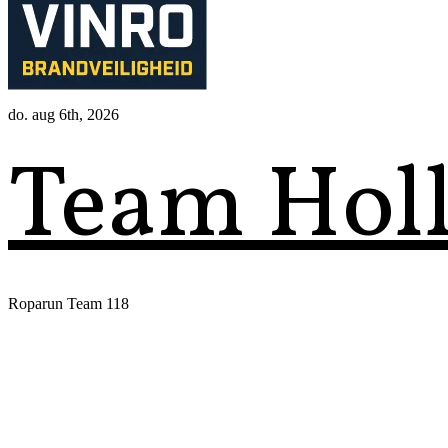
do. aug 6th, 2026
Team Hol
Roparun Team 118