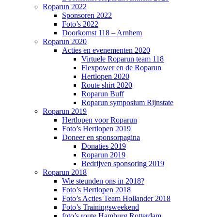
Roparun 2022
Sponsoren 2022
Foto’s 2022
Doorkomst 118 – Arnhem
Roparun 2020
Acties en evenementen 2020
Virtuele Roparun team 118
Flexpower en de Roparun
Hertlopen 2020
Route shirt 2020
Roparun Buff
Roparun symposium Rijnstate
Roparun 2019
Hertlopen voor Roparun
Foto’s Hertlopen 2019
Doneer en sponsorpagina
Donaties 2019
Roparun 2019
Bedrijven sponsoring 2019
Roparun 2018
Wie steunden ons in 2018?
Foto’s Hertlopen 2018
Foto’s Acties Team Hollander 2018
Foto’s Trainingsweekend
foto’s route Hamburg Rotterdam