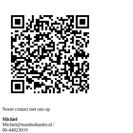
Ga
naar
de
inhoud
Neem contact met ons op
Michiel
Michiel@teamhollander.nl /
06-44023019